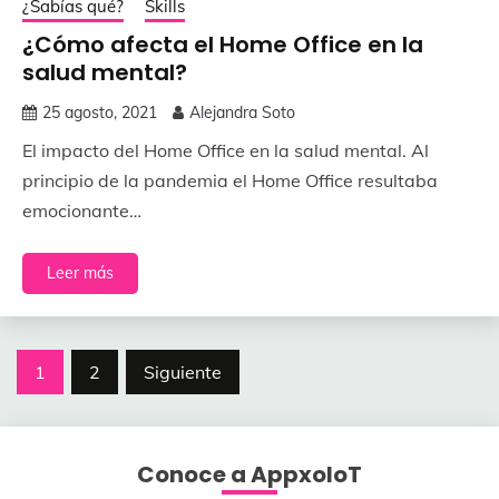
¿Sabías qué?
Skills
¿Cómo afecta el Home Office en la
salud mental?
25 agosto, 2021
Alejandra Soto
El impacto del Home Office en la salud mental. Al
principio de la pandemia el Home Office resultaba
emocionante…
Leer más
Paginación
1
2
Siguiente
de
entradas
Conoce a AppxoloT