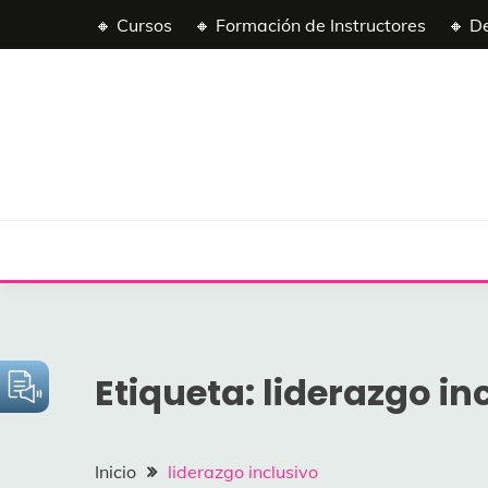
Saltar
🔸 Cursos
🔸 Formación de Instructores
🔸 D
al
contenido
Etiqueta:
liderazgo in
Inicio
liderazgo inclusivo