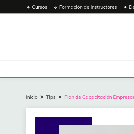
Saltar
🔸 Cursos
🔸 Formación de Instructores
🔸 D
al
contenido
Inicio
Tips
Plan de Capacitación Empresaria