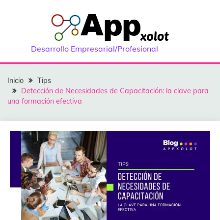
Saltar
al
contenido
Desarrollo Empresarial/Profesional
Inicio
Tips
Detección de Necesidades de Capacitación: la clave para
una formación efectiva